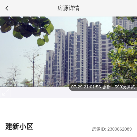
房源详情
07-29 21:01:56
更新 · 599次浏览
建新小区
房源ID: 2309862089