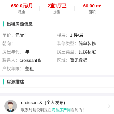
650.0元/月
2
室
1
厅
卫
60.00 m
2
租金
房型
面积
出租房源信息
单价：
元/m
楼层：
1 楼/层
2
朝向：
装修类型：
简单装修
房屋年代：
年
房屋类型：
民房私宅
联系人：
croissant＆
区域：
暂无数据
产权年限：
整租
房源描述
croissant＆
(个人发布)
联系时请说明是在
海盐房产网
看到的！