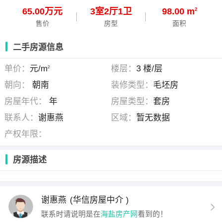
65.00万元
3
室
2
厅
1
卫
98.00 m
2
售价
房型
面积
二手房源信息
单价：
元/m
楼层：
3 楼/层
2
朝向：
朝南
装修类型：
毛坯房
房屋年代：
年
房屋类型：
套房
联系人：
谢惠燕
区域：
暂无数据
产权年限：
房源描述
谢惠燕
(华信房屋中介 )
联系时请说明是在
海盐房产网
看到的！