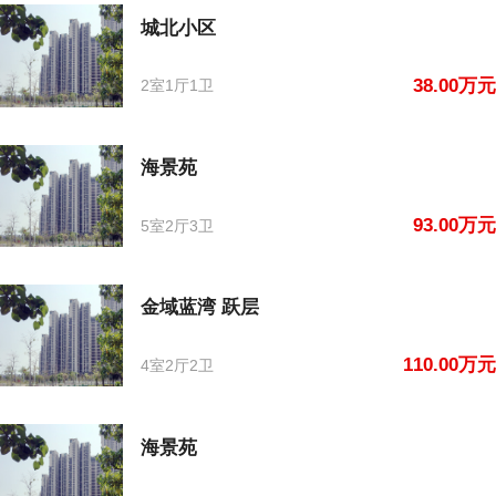
城北小区
38.00万元
2室1厅1卫
海景苑
93.00万元
5室2厅3卫
金域蓝湾 跃层
110.00万元
4室2厅2卫
海景苑